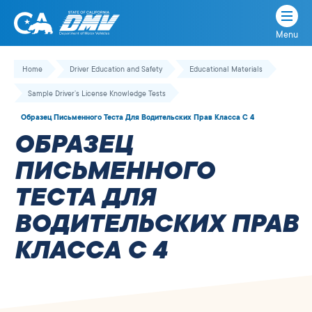
Menu
State
State
Skip
of
of
to
Home
Driver Education and Safety
Educational Materials
California
content
California
Sample Driver’s License Knowledge Tests
Department
of
Образец Письменного Теста Для Водительских Прав Класса C 4
Motor
ОБРАЗЕЦ
Vehicles
ПИСЬМЕННОГО
ТЕСТА ДЛЯ
ВОДИТЕЛЬСКИХ ПРАВ
КЛАССА C 4