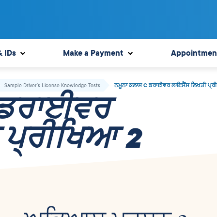
& IDs
Make a Payment
Appointmen
Sample Driver’s License Knowledge Tests
ਨਮੂਨਾ ਕਲਾਸ C ਡਰਾਈਵਰ ਲਾਇਸੈਂਸ ਲਿਖਤੀ ਪ੍ਰ
C ਡਰਾਈਵਰ
 ਪ੍ਰੀਖਿਆ 2