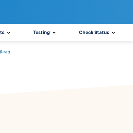
ts
Testing
Check Status
ੀਖਿਆ 2